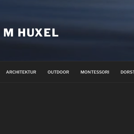
 M HUXEL
ARCHITEKTUR
OUTDOOR
MONTESSORI
DORS
Auf diesen Seiten findet ihr was ich ma
interessiert, wo ich mich engagiere und w
Schön, dass ihr da seid!